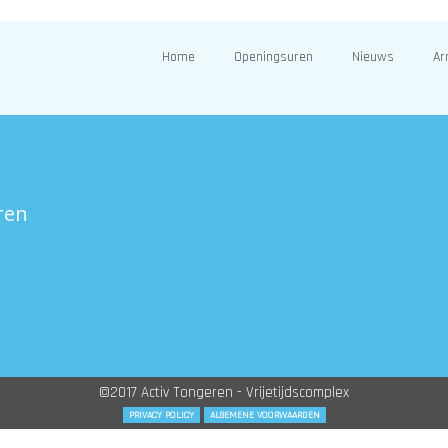
Home
Openingsuren
Nieuws
Ar
ren
©2017 Activ Tongeren - Vrijetijdscomplex
PRIVACY POLICY
ALGEMENE VOORWAARDEN