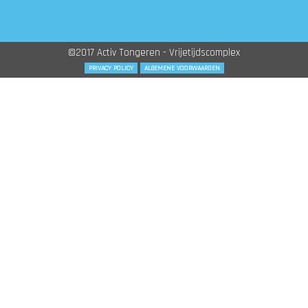
©2017 Activ Tongeren - Vrijetijdscomplex
PRIVACY POLICY
ALGEMENE VOORWAARDEN