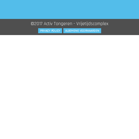
©2017 Activ Tongeren - Vrijetijdscomplex
PRIVACY POLICY
ALGEMENE VOORWAARDEN