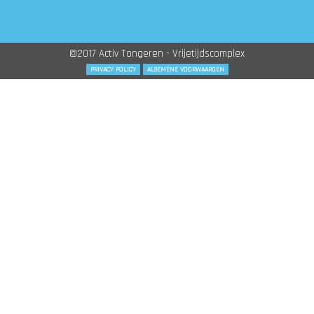
©2017 Activ Tongeren - Vrijetijdscomplex
PRIVACY POLICY
ALGEMENE VOORWAARDEN