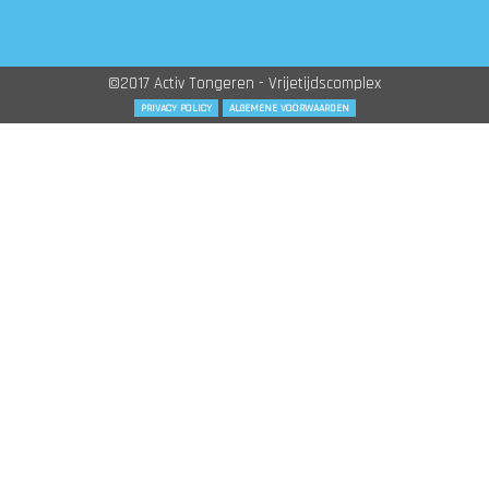
©2017 Activ Tongeren - Vrijetijdscomplex
PRIVACY POLICY
ALGEMENE VOORWAARDEN