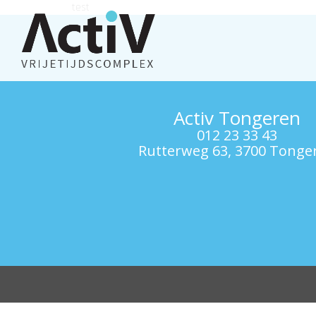
test
Activ Tongeren
012 23 33 43
Rutterweg 63, 3700 Tonge