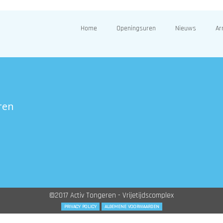
Home
Openingsuren
Nieuws
Ar
ren
©2017 Activ Tongeren - Vrijetijdscomplex
PRIVACY POLICY
ALGEMENE VOORWAARDEN