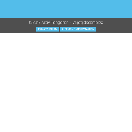
©2017 Activ Tongeren - Vrijetijdscomplex
PRIVACY POLICY
ALGEMENE VOORWAARDEN