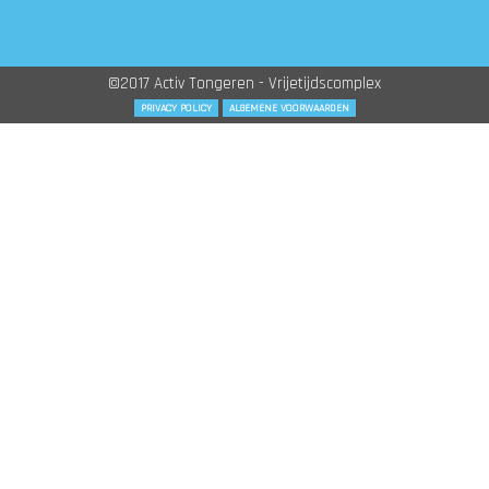
©2017 Activ Tongeren - Vrijetijdscomplex
PRIVACY POLICY
ALGEMENE VOORWAARDEN