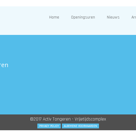
Home
Openingsuren
Nieuws
Ar
ren
©2017 Activ Tongeren - Vrijetijdscomplex
PRIVACY POLICY
ALGEMENE VOORWAARDEN