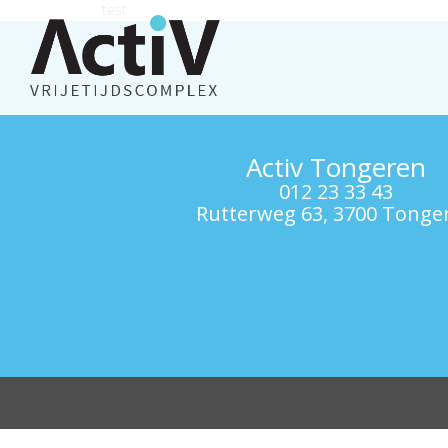
test
Activ Tongeren
012 23 33 43
Rutterweg 63, 3700 Tonge