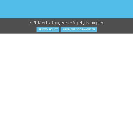
©2017 Activ Tongeren - Vrijetijdscomplex
PRIVACY POLICY
ALGEMENE VOORWAARDEN