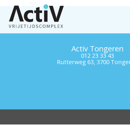
test
Activ Tongeren
012 23 33 43
Rutterweg 63, 3700 Tonge