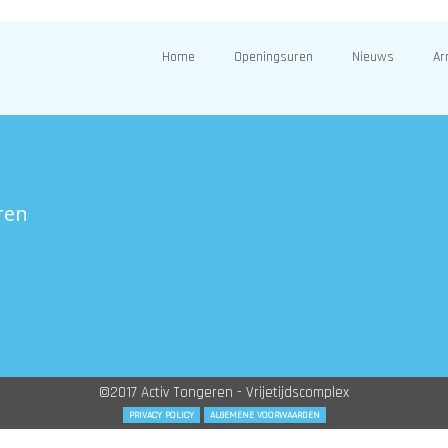
Home
Openingsuren
Nieuws
Ar
ren
©2017 Activ Tongeren - Vrijetijdscomplex
PRIVACY POLICY
ALGEMENE VOORWAARDEN