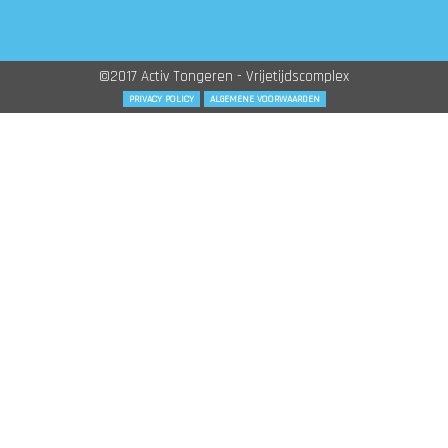
©2017 Activ Tongeren - Vrijetijdscomplex
PRIVACY POLICY
ALGEMENE VOORWAARDEN