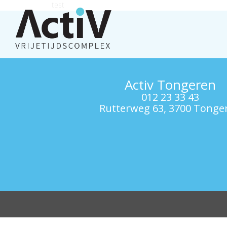
test
Activ Tongeren
012 23 33 43
Rutterweg 63, 3700 Tonge