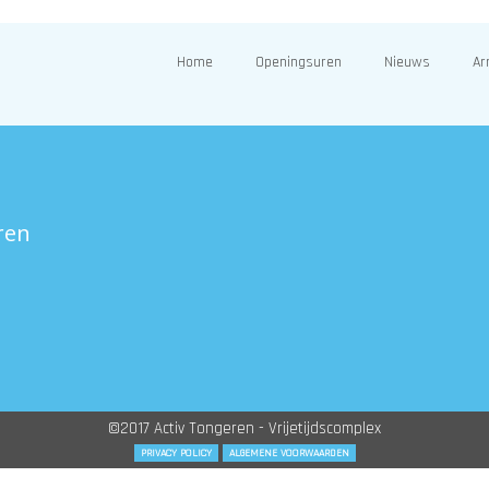
Home
Openingsuren
Nieuws
Ar
ren
©2017 Activ Tongeren - Vrijetijdscomplex
PRIVACY POLICY
ALGEMENE VOORWAARDEN