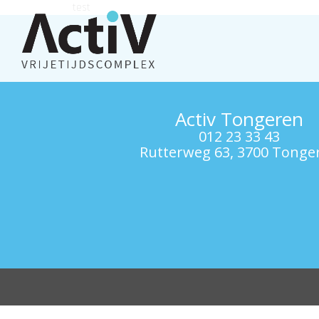
test
Activ Tongeren
012 23 33 43
Rutterweg 63, 3700 Tonge