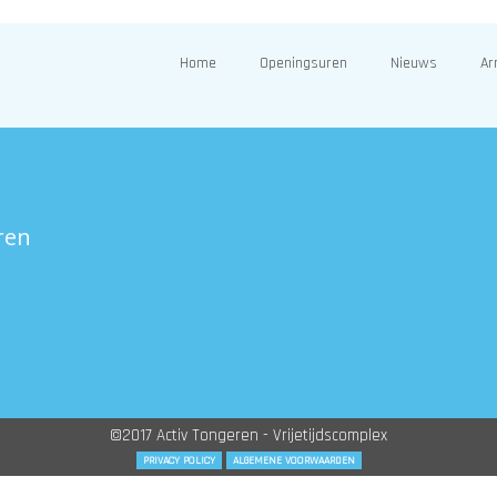
Home
Openingsuren
Nieuws
Ar
ren
©2017 Activ Tongeren - Vrijetijdscomplex
PRIVACY POLICY
ALGEMENE VOORWAARDEN