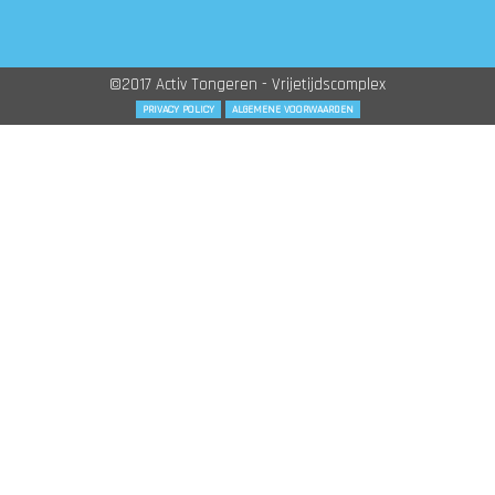
©2017 Activ Tongeren - Vrijetijdscomplex
PRIVACY POLICY
ALGEMENE VOORWAARDEN