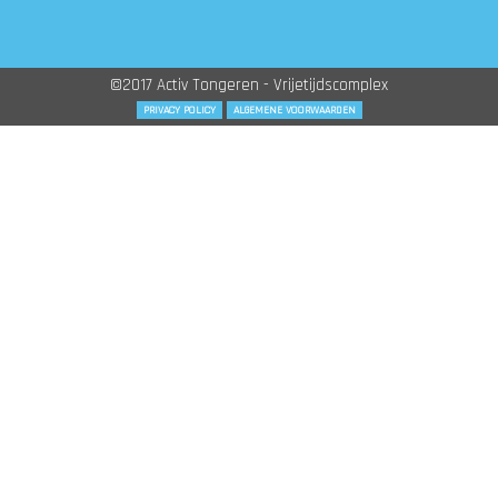
©2017 Activ Tongeren - Vrijetijdscomplex
PRIVACY POLICY
ALGEMENE VOORWAARDEN