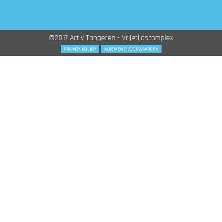
©2017 Activ Tongeren - Vrijetijdscomplex
PRIVACY POLICY
ALGEMENE VOORWAARDEN