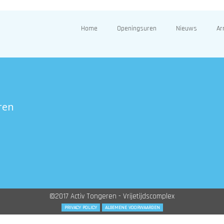
Home
Openingsuren
Nieuws
Ar
ren
©2017 Activ Tongeren - Vrijetijdscomplex
PRIVACY POLICY
ALGEMENE VOORWAARDEN