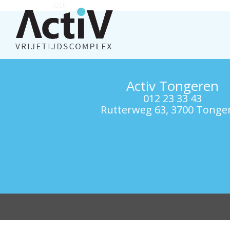
test
Activ Tongeren
012 23 33 43
Rutterweg 63, 3700 Tonge