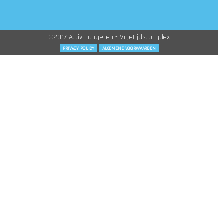
©2017 Activ Tongeren - Vrijetijdscomplex
PRIVACY POLICY
ALGEMENE VOORWAARDEN