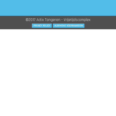
©2017 Activ Tongeren - Vrijetijdscomplex
PRIVACY POLICY
ALGEMENE VOORWAARDEN