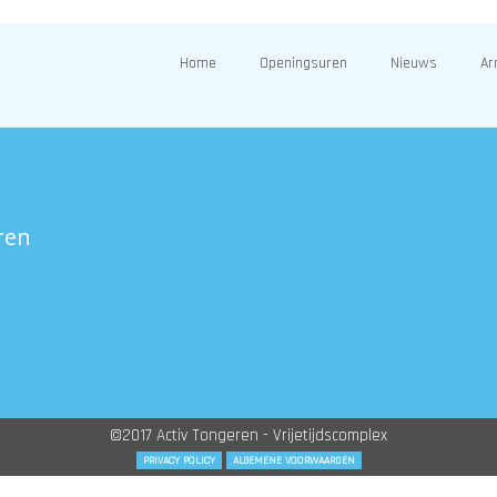
Home
Openingsuren
Nieuws
Ar
ren
©2017 Activ Tongeren - Vrijetijdscomplex
PRIVACY POLICY
ALGEMENE VOORWAARDEN