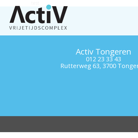
test
Activ Tongeren
012 23 33 43
Rutterweg 63, 3700 Tonge