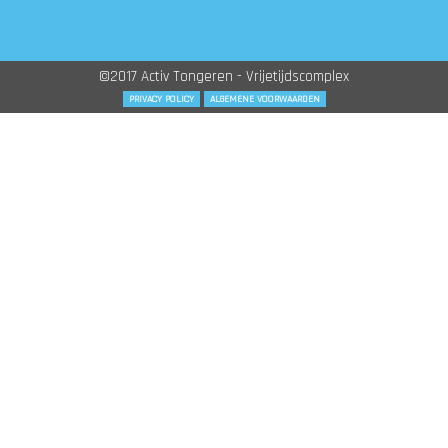
©2017 Activ Tongeren - Vrijetijdscomplex
PRIVACY POLICY
ALGEMENE VOORWAARDEN