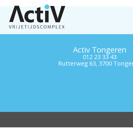
test
Activ Tongeren
012 23 33 43
Rutterweg 63, 3700 Tonge