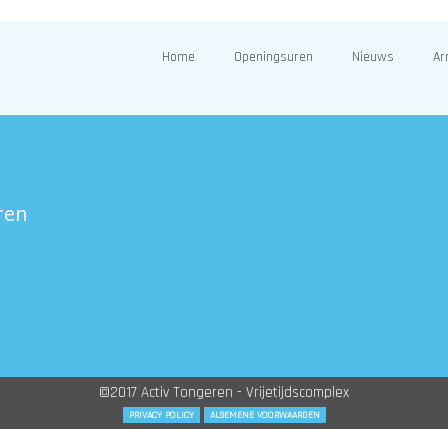
Home
Openingsuren
Nieuws
Ar
ren
©2017 Activ Tongeren - Vrijetijdscomplex
PRIVACY POLICY
ALGEMENE VOORWAARDEN