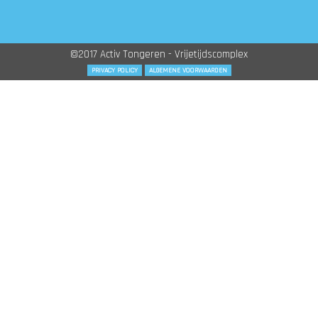
©2017 Activ Tongeren - Vrijetijdscomplex
PRIVACY POLICY
ALGEMENE VOORWAARDEN