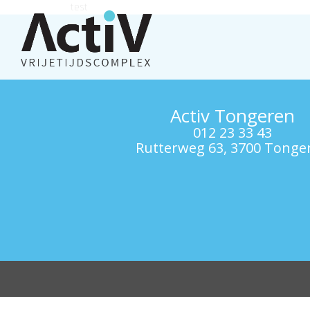
test
Activ Tongeren
012 23 33 43
Rutterweg 63, 3700 Tonge