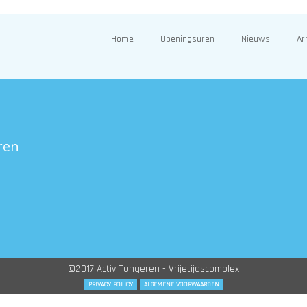
Home
Openingsuren
Nieuws
Ar
ren
©2017 Activ Tongeren - Vrijetijdscomplex
PRIVACY POLICY
ALGEMENE VOORWAARDEN