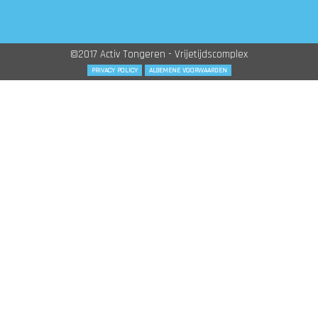
©2017 Activ Tongeren - Vrijetijdscomplex
PRIVACY POLICY
ALGEMENE VOORWAARDEN