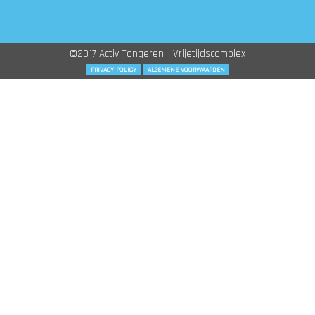
©2017 Activ Tongeren - Vrijetijdscomplex
PRIVACY POLICY
ALGEMENE VOORWAARDEN