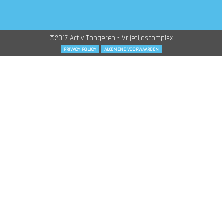
©2017 Activ Tongeren - Vrijetijdscomplex
PRIVACY POLICY
ALGEMENE VOORWAARDEN