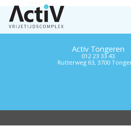
test
Activ Tongeren
012 23 33 43
Rutterweg 63, 3700 Tonge