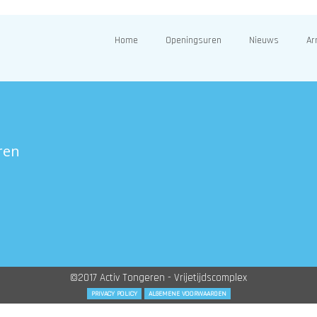
Home
Openingsuren
Nieuws
Ar
ren
©2017 Activ Tongeren - Vrijetijdscomplex
PRIVACY POLICY
ALGEMENE VOORWAARDEN