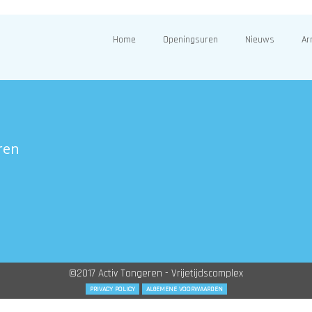
Home
Openingsuren
Nieuws
Ar
ren
©2017 Activ Tongeren - Vrijetijdscomplex
PRIVACY POLICY
ALGEMENE VOORWAARDEN