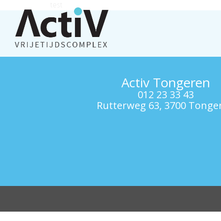
test
Activ Tongeren
012 23 33 43
Rutterweg 63, 3700 Tonge