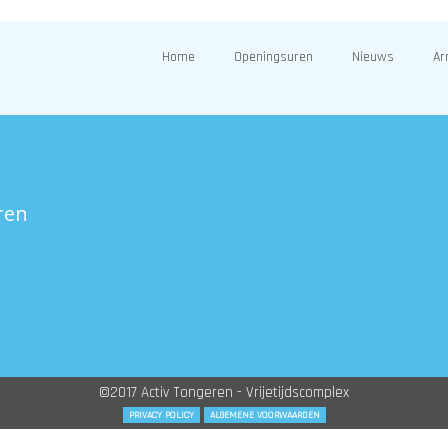
Home
Openingsuren
Nieuws
Ar
ren
©2017 Activ Tongeren - Vrijetijdscomplex
PRIVACY POLICY
ALGEMENE VOORWAARDEN