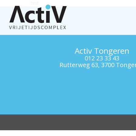
test
Activ Tongeren
012 23 33 43
Rutterweg 63, 3700 Tonge