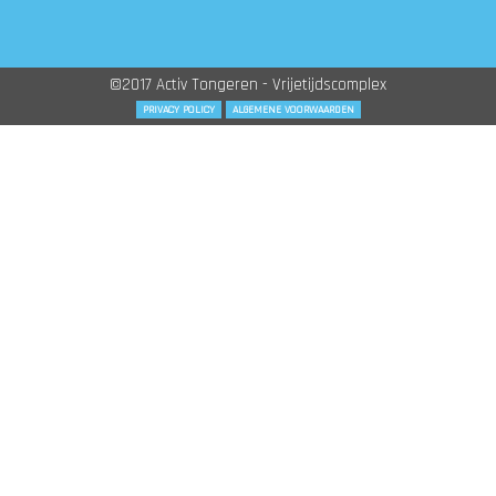
©2017 Activ Tongeren - Vrijetijdscomplex
PRIVACY POLICY
ALGEMENE VOORWAARDEN