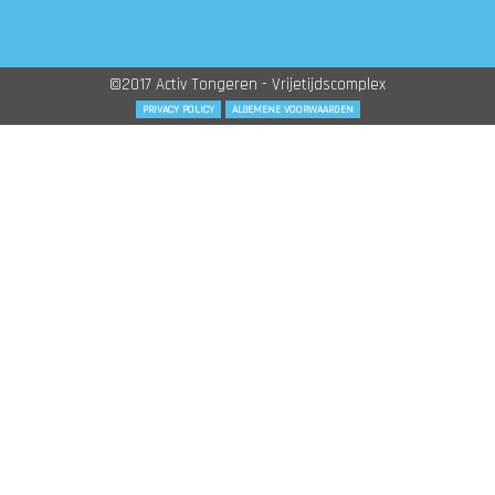
©2017 Activ Tongeren - Vrijetijdscomplex
PRIVACY POLICY
ALGEMENE VOORWAARDEN