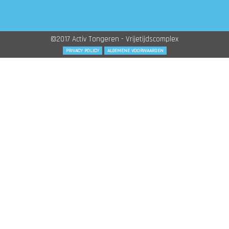
©2017 Activ Tongeren - Vrijetijdscomplex
PRIVACY POLICY
ALGEMENE VOORWAARDEN