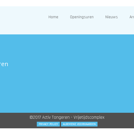
Home
Openingsuren
Nieuws
Ar
ren
©2017 Activ Tongeren - Vrijetijdscomplex
PRIVACY POLICY
ALGEMENE VOORWAARDEN