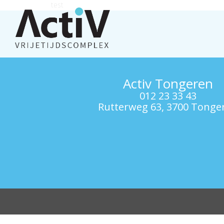
test
Activ Tongeren
012 23 33 43
Rutterweg 63, 3700 Tonge