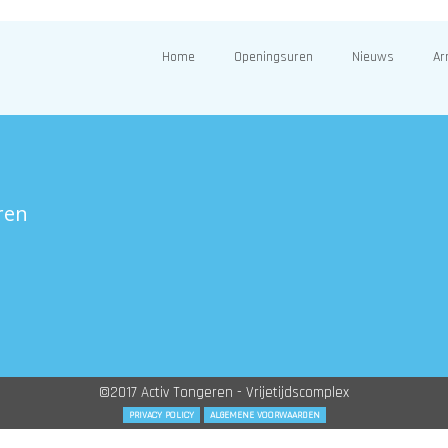
Home
Openingsuren
Nieuws
Ar
ren
©2017 Activ Tongeren - Vrijetijdscomplex
PRIVACY POLICY
ALGEMENE VOORWAARDEN