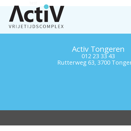
test
Activ Tongeren
012 23 33 43
Rutterweg 63, 3700 Tonge