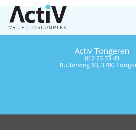
test
Activ Tongeren
012 23 33 43
Rutterweg 63, 3700 Tonge