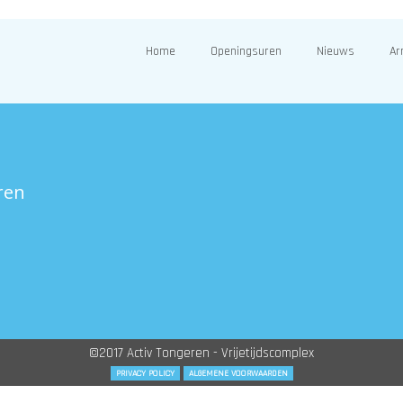
Home
Openingsuren
Nieuws
Ar
ren
©2017 Activ Tongeren - Vrijetijdscomplex
PRIVACY POLICY
ALGEMENE VOORWAARDEN