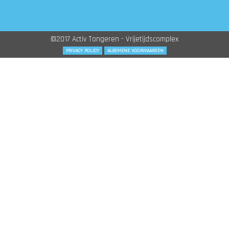
©2017 Activ Tongeren - Vrijetijdscomplex
PRIVACY POLICY
ALGEMENE VOORWAARDEN