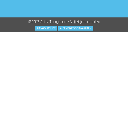
©2017 Activ Tongeren - Vrijetijdscomplex
PRIVACY POLICY
ALGEMENE VOORWAARDEN