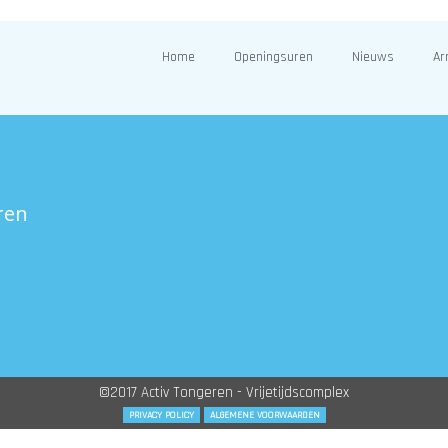
Home
Openingsuren
Nieuws
Ar
ren
©2017 Activ Tongeren - Vrijetijdscomplex
PRIVACY POLICY
ALGEMENE VOORWAARDEN