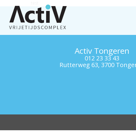
test
Activ Tongeren
012 23 33 43
Rutterweg 63, 3700 Tonge