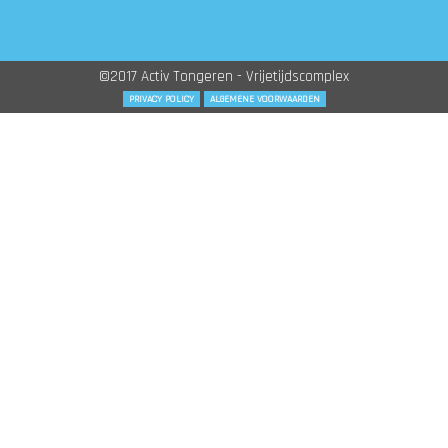
©2017 Activ Tongeren - Vrijetijdscomplex
PRIVACY POLICY
ALGEMENE VOORWAARDEN