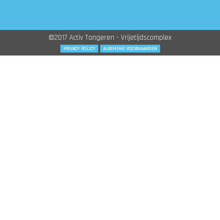
©2017 Activ Tongeren - Vrijetijdscomplex
PRIVACY POLICY
ALGEMENE VOORWAARDEN