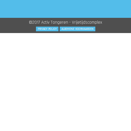
©2017 Activ Tongeren - Vrijetijdscomplex
PRIVACY POLICY
ALGEMENE VOORWAARDEN