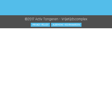
©2017 Activ Tongeren - Vrijetijdscomplex
PRIVACY POLICY
ALGEMENE VOORWAARDEN