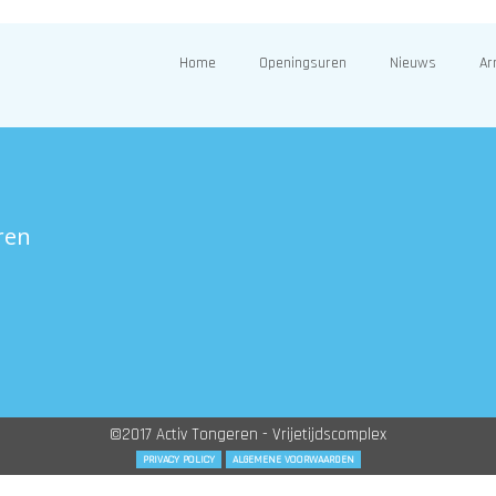
Home
Openingsuren
Nieuws
Ar
ren
©2017 Activ Tongeren - Vrijetijdscomplex
PRIVACY POLICY
ALGEMENE VOORWAARDEN