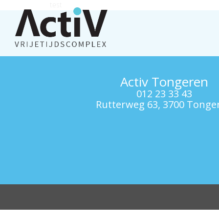
test
Activ Tongeren
012 23 33 43
Rutterweg 63, 3700 Tonge