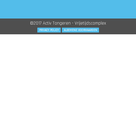
©2017 Activ Tongeren - Vrijetijdscomplex
PRIVACY POLICY
ALGEMENE VOORWAARDEN