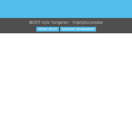
©2017 Activ Tongeren - Vrijetijdscomplex
PRIVACY POLICY
ALGEMENE VOORWAARDEN