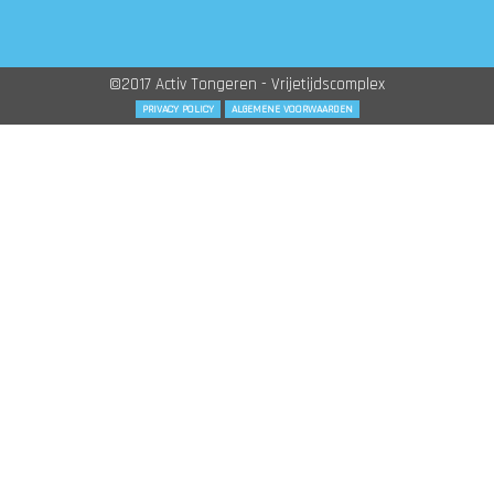
©2017 Activ Tongeren - Vrijetijdscomplex
PRIVACY POLICY
ALGEMENE VOORWAARDEN