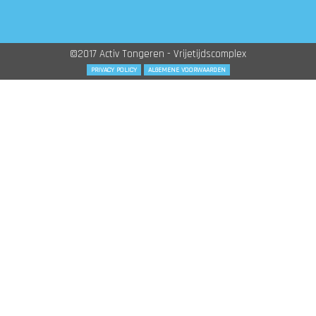
©2017 Activ Tongeren - Vrijetijdscomplex
PRIVACY POLICY
ALGEMENE VOORWAARDEN