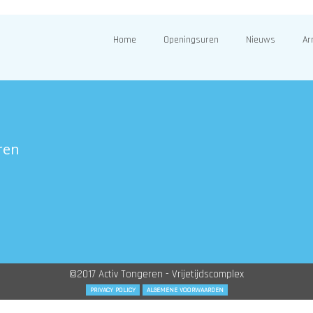
Home
Openingsuren
Nieuws
Ar
ren
©2017 Activ Tongeren - Vrijetijdscomplex
PRIVACY POLICY
ALGEMENE VOORWAARDEN