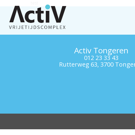
test
Activ Tongeren
012 23 33 43
Rutterweg 63, 3700 Tonge